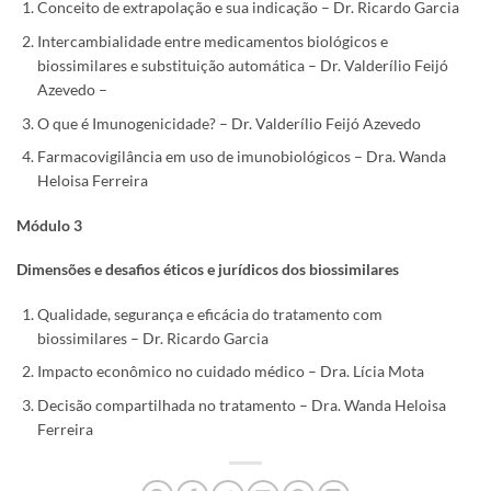
Conceito de extrapolação e sua indicação – Dr. Ricardo Garcia
Intercambialidade entre medicamentos biológicos e
biossimilares e substituição automática – Dr. Valderílio Feijó
Azevedo –
O que é Imunogenicidade? – Dr. Valderílio Feijó Azevedo
Farmacovigilância em uso de imunobiológicos – Dra. Wanda
Heloisa Ferreira
Módulo 3
Dimensões e desafios éticos e jurídicos dos biossimilares
Qualidade, segurança e eficácia do tratamento com
biossimilares – Dr. Ricardo Garcia
Impacto econômico no cuidado médico – Dra. Lícia Mota
Decisão compartilhada no tratamento – Dra. Wanda Heloisa
Ferreira