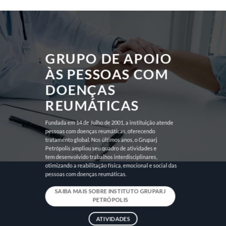
GRUPO DE APOIO
ÀS PESSOAS COM
DOENÇAS
REUMÁTICAS
Fundada em 14 de Julho de 2001, a instituição atende
pessoas com doenças reumáticas, oferecendo
tratamento global. Nos últimos anos, o Gruparj
Petrópolis ampliou seu quadro de atividades e
tem desenvolvido trabalhos interdisciplinares,
otimizando a reabilitação física, emocional e social das
pessoas com doenças reumáticas.
SAIBA MAIS SOBRE INSTITUTO GRUPARJ
PETRÓPOLIS
ATIVIDADES