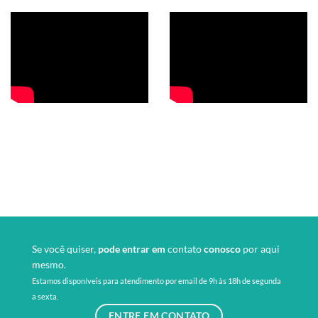
Se você quiser,
pode entrar em
contato
conosco
por aqui
mesmo.
Estamos disponíveis para atendimento por email de 9h às 18h de segunda
a sexta.
ENTRE EM CONTATO