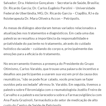
Salvador; Dra. Helenice Gonçalves – Secretaria de Saúde, Brasília;
Dr. Ricardo Garcia; Dr. Carlos Eugênio Parolini – Universidade
Federal de Uberlândia, MG; Dr. Ricardo Garcia – ClapBio, RJ e da
fisioterapeuta Dr. Mara Oliveira Accon – Petrópolis.
As mesas de diálogos abordaram temas variados relacionados a
atualizações nos tratamentos e diagnósticos. Em cada uma das
palestras se ressaltou a importância da responsabilidade e
próatividade do paciente no tratamento, através do cuidado
holístico da saúde – cuidando do corpo e, principalmente das
emoções para a eficácia do tratamento.
No encerramento tivemos a presença do Presidente do Grupo
Otimismo, Carlos Varaldo, que trouxe uma palavra de incentivo e
desafios aos participantes a usarem sua voz em prol da causa dos
reumáticos, “não se pode ficar calado, vocês precisam se fazer
ouvidos pela sociedade” afirmou Sr. Varaldo. Em seguida, tivemos a
palestra sobre Fibromialgia com o reumatologista Jozélio Freire de
Carvalho e a palestra esclarecedora sobre a Farmacovigilância com
Ana Paula Grazinoli, farmacêutica do setor de medicação de alto
custo do Centro de Saúde de Petrópolis.