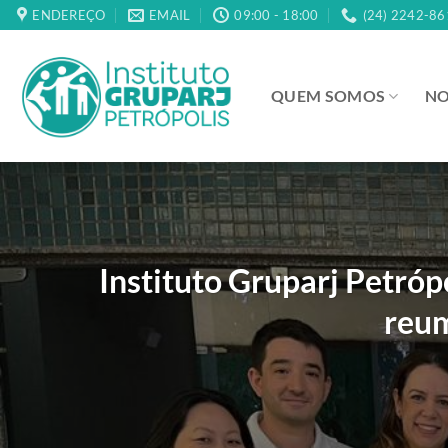
Skip
ENDEREÇO
EMAIL
09:00 - 18:00
(24) 2242-86
to
content
QUEM SOMOS
NO
Instituto Gruparj Petró
reum