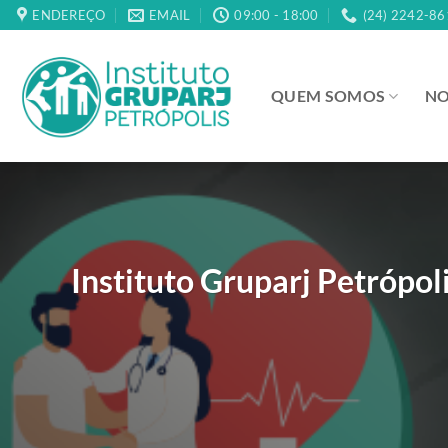
Skip
ENDEREÇO
EMAIL
09:00 - 18:00
(24) 2242-86
to
content
QUEM SOMOS
NO
Instituto Gruparj Petrópol