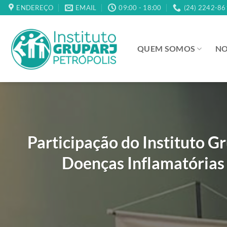
Skip
ENDEREÇO
EMAIL
09:00 - 18:00
(24) 2242-86
to
content
QUEM SOMOS
NO
Participação do Instituto 
Doenças Inflamatórias I