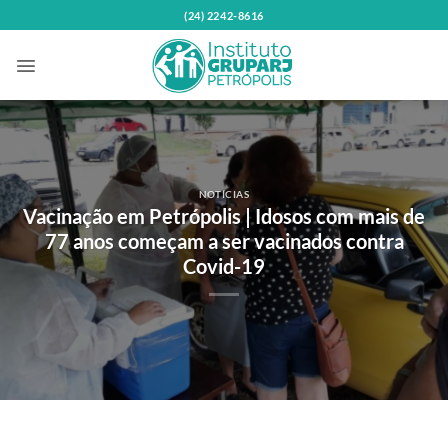
Skip
(24) 2242-8616
to
content
NOTÍCIAS
Vacinação em Petrópolis | Idosos com mais de
77 anos começam a ser vacinados contra
Covid-19