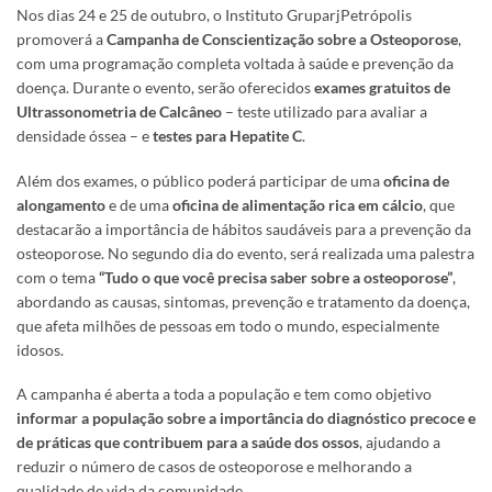
Nos dias 24 e 25 de outubro, o Instituto GruparjPetrópolis
promoverá a
Campanha de Conscientização sobre a Osteoporose
,
com uma programação completa voltada à saúde e prevenção da
doença. Durante o evento, serão oferecidos
exames gratuitos de
Ultrassonometria de Calcâneo
– teste utilizado para avaliar a
densidade óssea – e
testes para Hepatite C
.
Além dos exames, o público poderá participar de uma
oficina de
alongamento
e de uma
oficina de alimentação rica em cálcio
, que
destacarão a importância de hábitos saudáveis para a prevenção da
osteoporose. No segundo dia do evento, será realizada uma palestra
com o tema
“Tudo o que você precisa saber sobre a osteoporose”
,
abordando as causas, sintomas, prevenção e tratamento da doença,
que afeta milhões de pessoas em todo o mundo, especialmente
idosos.
A campanha é aberta a toda a população e tem como objetivo
informar a população sobre a importância do diagnóstico precoce e
de práticas que contribuem para a saúde dos ossos
, ajudando a
reduzir o número de casos de osteoporose e melhorando a
qualidade de vida da comunidade.