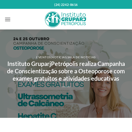
Skip
(24) 2242-8616
to
content
EVENTOS
,
NOTÍCIAS
,
SALA DE NOTÍCIAS
Instituto GruparjPetrópolis realiza Campanha
de Conscientização sobre a Osteoporose com
exames gratuitos e atividades educativas