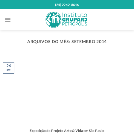
Skip
(24) 2242-8616
to
content
ARQUIVOS DO MÊS:
SETEMBRO 2014
26
set
Exposição do Projeto Arte & Vida em São Paulo