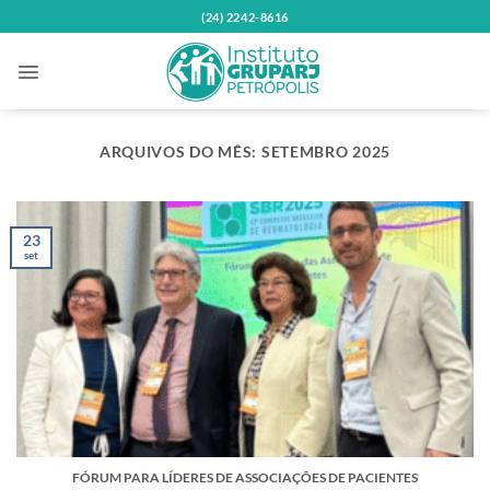
Skip
(24) 2242-8616
to
content
ARQUIVOS DO MÊS:
SETEMBRO 2025
23
set
FÓRUM PARA LÍDERES DE ASSOCIAÇÕES DE PACIENTES