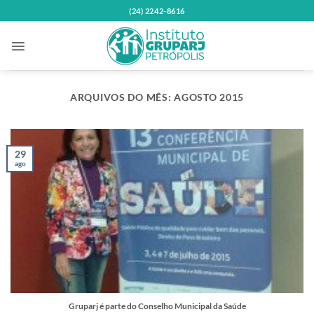
Skip
(24) 2242-8616
to
content
ARQUIVOS DO MÊS:
AGOSTO 2015
29
ago
Gruparj é parte do Conselho Municipal da Saúde