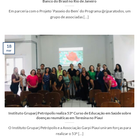
Banco do Brasil no Rio de Janeiro
Em parceria com o Projeto ‘Passeio do Bem’ do Programa @rjparatodos, um
grupo de associadas [...]
18
mar
Instituto Gruparj Petrópolis realiza 53º Curso de Educação em Saúde sobre
doenças reumáticas em Teresina no Piauí
O Instituto Gruparj Petrópolis e a Associação Garpi Piauí uniram forças para
realizar o 53º [...]