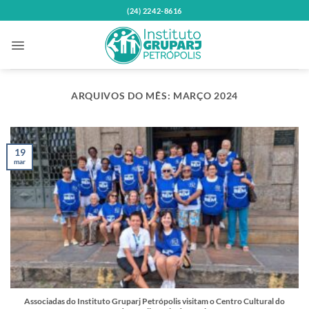
Skip
(24) 2242-8616
to
content
ARQUIVOS DO MÊS:
MARÇO 2024
19
mar
Associadas do Instituto Gruparj Petrópolis visitam o Centro Cultural do