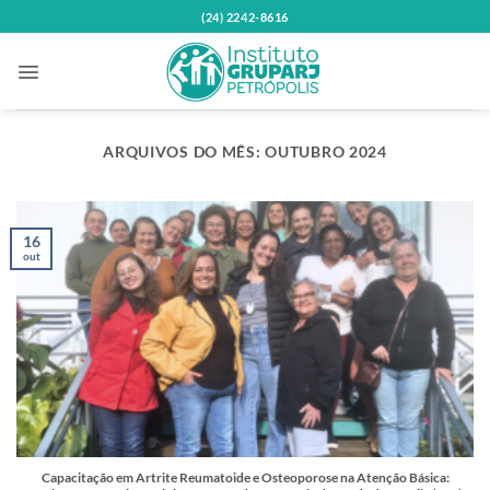
Skip
(24) 2242-8616
to
content
ARQUIVOS DO MÊS:
OUTUBRO 2024
16
out
Capacitação em Artrite Reumatoide e Osteoporose na Atenção Básica: