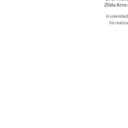
Zilda Arns
A solenidad
foi realiz