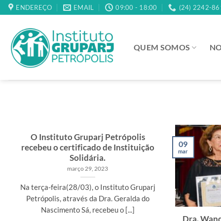
Skip
ENDEREÇO
EMAIL
09:00 - 18:00
(24) 2242-86
to
content
QUEM SOMOS
NO
O Instituto Gruparj Petrópolis
09
recebeu o certificado de Instituição
mar
Solidária.
março 29, 2023
Na terça-feira(28/03), o Instituto Gruparj
Petrópolis, através da Dra. Geralda do
Nascimento Sá, recebeu o [...]
Dra. Wand