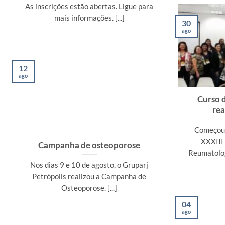
As inscrições estão abertas. Ligue para
mais informações. [...]
30
ago
12
ago
Curso 
rea
Começou 
XXXIII
Campanha de osteoporose
Reumatolog
Nos dias 9 e 10 de agosto, o Gruparj
Petrópolis realizou a Campanha de
Osteoporose. [...]
04
ago