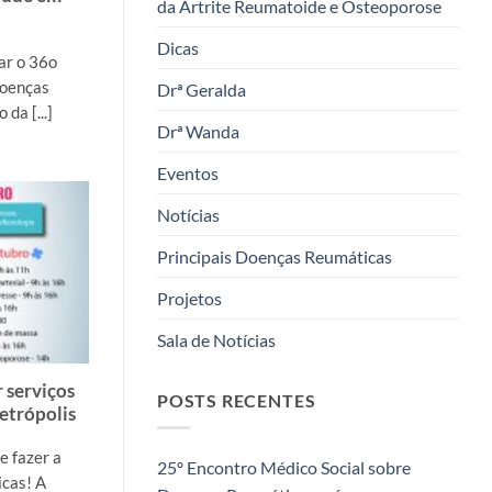
da Artrite Reumatoide e Osteoporose
Dicas
zar o 36o
Doenças
Drª Geralda
da [...]
Drª Wanda
Eventos
Notícias
Principais Doenças Reumáticas
Projetos
Sala de Notícias
r serviços
POSTS RECENTES
etrópolis
e fazer a
25º Encontro Médico Social sobre
icas! A