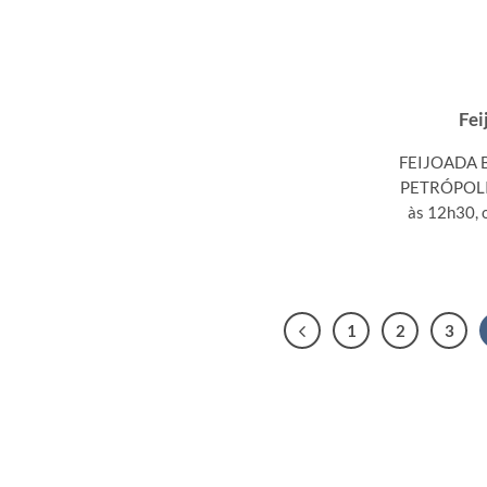
Fei
FEIJOADA 
PETRÓPOLIS
às 12h30, 
1
2
3