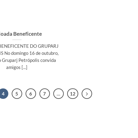
joada Beneficente
BENEFICENTE DO GRUPARJ
 No domingo 16 de outubro,
o Gruparj Petrópolis convida
amigos [...]
4
5
6
7
…
12