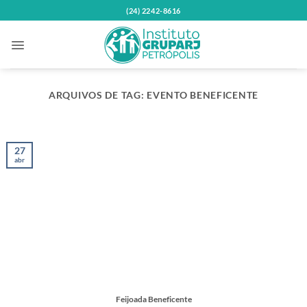
Skip
(24) 2242-8616
to
content
ARQUIVOS DE TAG:
EVENTO BENEFICENTE
27
abr
Feijoada Beneficente