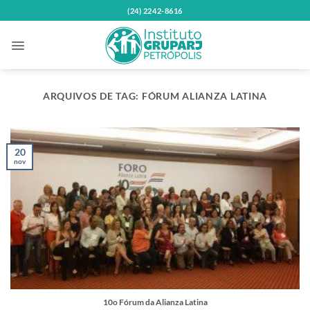
Skip
(24) 2242-8616
to
content
ARQUIVOS DE TAG:
FÓRUM ALIANZA LATINA
20
nov
10o Fórum da Alianza Latina