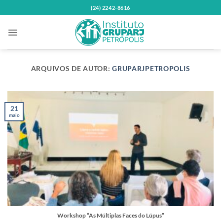
Skip
(24) 2242-8616
to
content
ARQUIVOS DE AUTOR:
GRUPARJPETROPOLIS
21
maio
Workshop “As Múltiplas Faces do Lúpus”